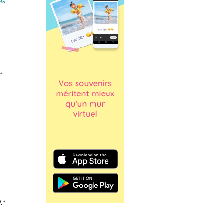
més
.
!"
."