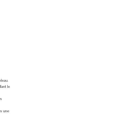
bleau.
lant le
en
ns une