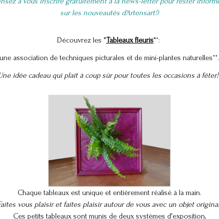
ensez à vous inscrire gratuitement à la news-letter pour rester infor
sur les nouveautés d'Artensart!)
Découvrez les "
Tableaux fleuris
"*:
une association de techniques picturales et de mini-plantes naturelles**
Une idée cadeau qui plaît à coup sûr pour toutes les occasions à fêter
Chaque tableaux est unique et entièrement réalisé à la main.
Faîtes vous plaisir et faîtes plaisir autour de vous avec un objet original
Ces petits tableaux sont munis de deux systèmes d'exposition,