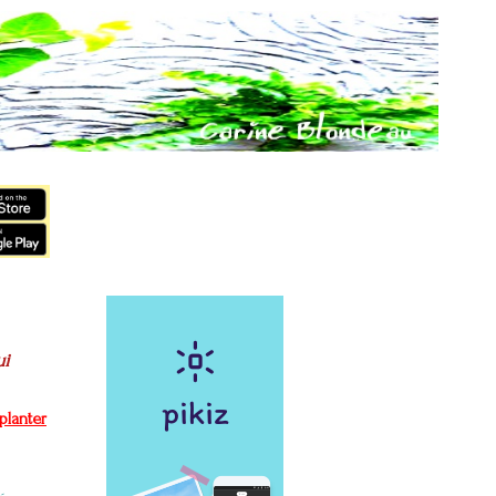
ui
planter